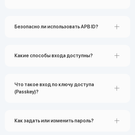
Безопасно ли использовать APB ID?
Какие способы входа доступны?
По имени Пользователя
Что такое вход по ключу доступа
По номеру телефона используя
(Passkey)?
пароль/одноразовый код для
подтверждения
При помощи ключа доступа –
например отпечаток пальца или
Как задать или изменить пароль?
иной тип ключа как
дополнительного физического